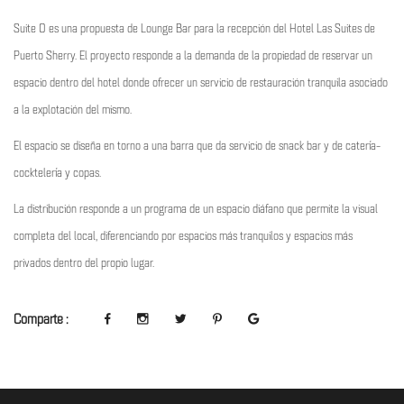
Suite 0 es una propuesta de Lounge Bar para la recepción del Hotel Las Suites de
Puerto Sherry. El proyecto responde a la demanda de la propiedad de reservar un
espacio dentro del hotel donde ofrecer un servicio de restauración tranquila asociado
a la explotación del mismo.
El espacio se diseña en torno a una barra que da servicio de snack bar y de catería-
cocktelería y copas.
La distribución responde a un programa de un espacio diáfano que permite la visual
completa del local, diferenciando por espacios más tranquilos y espacios más
privados dentro del propio lugar.
Comparte :